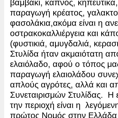
βαμβάκι, καπνός, κηπευτικά,
παραγωγή κρέατος, γαλακτομι
φασολάκια,ακόμα είναι η ανε
οστρακοκαλλιέργεια και κάπο
(φυστικιά, αμυγδαλιά, κερασ
Στυλίδα ήταν ακμαιότατη απ
ελαιόλαδο, αφού ο τόπος μας
παραγωγή ελαιολάδου συνεχί
απλούς αγρότες, αλλά και 
Συνεταιρισμών Στυλίδας. Η ε
την περιοχή είναι η λεγόμεν
πρώτος Νομός στην Ελλάδα 