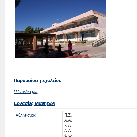
Παρουσίαση Σχολείου
Η Στυλίδα μας
Εργασίες Μαθητών
Αθλητισμός
Π.Ζ.
Α.Α.
Χ.Α.
Α.Δ.
Φ.Φ.