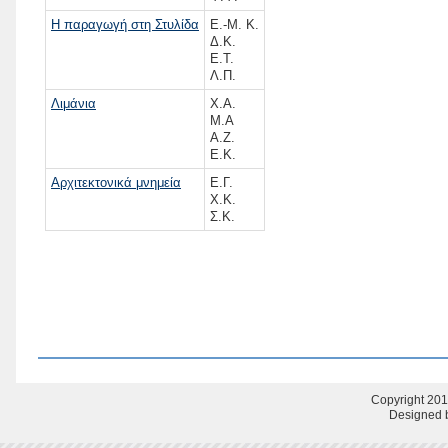
Η παραγωγή στη Στυλίδα
Ε.-Μ. Κ.
Δ.Κ.
Ε.Τ.
Λ.Π.
Λιμάνια
Χ.Α.
Μ.Α
Α.Ζ.
Ε.Κ.
Αρχιτεκτονικά μνημεία
Ε.Γ.
Χ.Κ.
Σ.Κ.
Copyright 201
Designed b