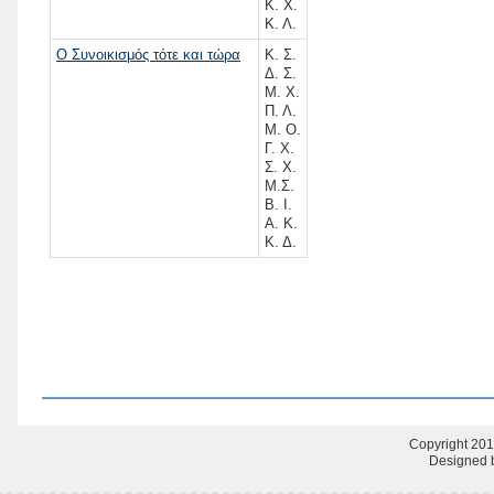
Κ. Χ.
Κ. Λ.
Ο Συνοικισμός τότε και τώρα
Κ. Σ.
Δ. Σ.
Μ. Χ.
Π. Λ.
Μ. Ο.
Γ. Χ.
Σ. Χ.
Μ.Σ.
Β. Ι.
Α. Κ.
Κ. Δ.
Copyright 201
Designed b