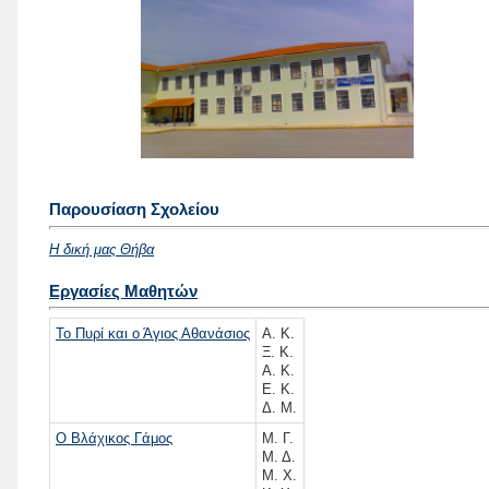
Παρουσίαση Σχολείου
Η δική μας Θήβα
Εργασίες Μαθητών
Το Πυρί και ο Άγιος Αθανάσιος
Α. Κ.
Ξ. Κ.
Α. Κ.
Ε. Κ.
Δ. Μ.
Ο Βλάχικος Γάμος
Μ. Γ.
Μ. Δ.
Μ. Χ.