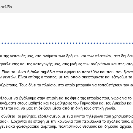
 σελίδα
ια της γειτονιάς μας, στα ονόματα των δρόμων και των πλατειών, στα δημόσι
 προέλευσης και της καταγωγής μας, στις μνήμες των ανθρώπων και στις ιστο
ος. Είναι τα υλικά ή άυλα σημάδια που αφήνει το παρελθόν και που, σαν ζωντα
ν γενεών. Είναι επίσης ο τρόπος, με τον οποίο σκεφτόμαστε και εξηγούμε τ
νθρώπους. Τους δίνει το πλαίσιο, στο οποίο μπορούν να τοποθετήσουν τον εαυ
λουμε να βγάλουμε στην επιφάνεια τις όψεις της ιστορίας που, χωρίς να το σ
υνόμαστε στους μαθητές και τις μαθήτριες του Γυμνασίου και του Λυκείου 
ποτελείται και να μας τη δείξουν μέσα από τη δική τους οπτική γωνία.
 σύνθετα, οι μαθητές, εξοπλισμένοι με ένα κινητό τηλέφωνο που χρησιμοπο
ίας». Έρχονται σε επαφή με την κοινωνία που περιβάλλει το σχολείο τους, ε
γενειακά φωτογραφικά άλμπουμ, πολιτιστικούς θεσμούς και δημόσια αρχεία, κ