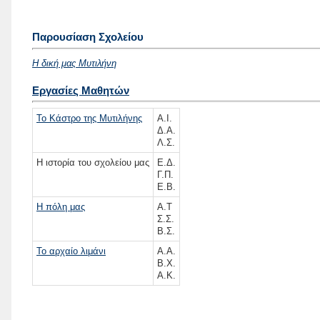
Παρουσίαση Σχολείου
Η δική μας Μυτιλήνη
Εργασίες Μαθητών
Το Κάστρο της Μυτιλήνης
Α.Ι.
Δ.Α.
Λ.Σ.
Η ιστορία του σχολείου μας
Ε.Δ.
Γ.Π.
Ε.Β.
Η πόλη μας
Α.Τ
Σ.Σ.
Β.Σ.
Το αρχαίο λιμάνι
Α.Α.
Β.Χ.
Α.Κ.